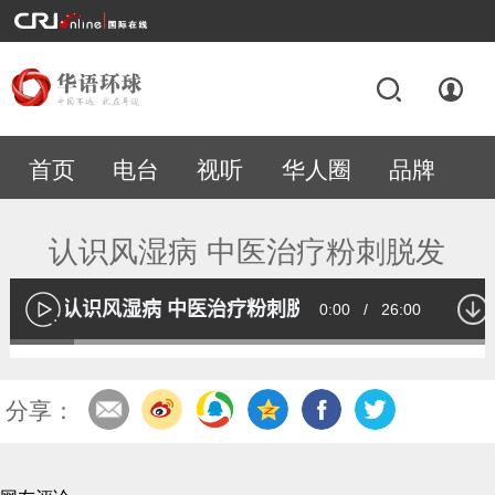
首页
电台
视听
华人圈
品牌
专题
认识风湿病 中医治疗粉刺脱发
认识风湿病 中医治疗粉刺脱发
Current
0:00
/
Duration
26:00
播
放
Loaded
:
13.00%
Time
分享：