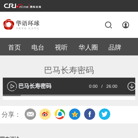
首页
电台
视听
华人圈
品牌
专题
巴马长寿密码
巴马长寿密码
Current
0:00
/
Duration
26:00
播
放
Loaded
:
13.01%
Time
分享：