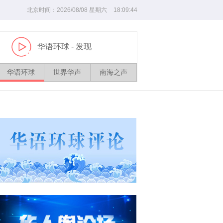
北京时间：
2026/
08
/
08
星期六
18
:
09
:
45
华语环球
- 发现
播
放
华语环球
世界华声
南海之声