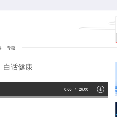
牌
专题
白话健康
Current
0:00
/
Duration
26:00
Time