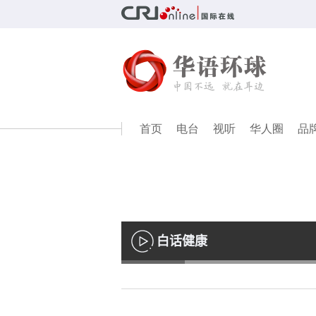
首页
电台
视听
华人圈
品
白话健康
播
放
Loaded
:
13.03%