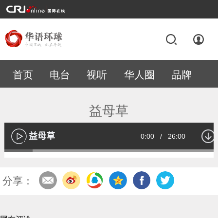
首页
电台
视听
华人圈
品牌
专题
益母草
益母草
Current
0:00
/
Duration
26:00
播
放
Loaded
:
13.03%
Time
分享：