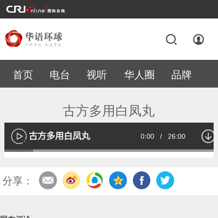
首页
电台
视听
华人圈
品牌
专题
古方多用白凤丸
古方多用白凤丸
Current
0:00
/
Duration
26:00
播
放
Loaded
:
13.09%
Time
分享：