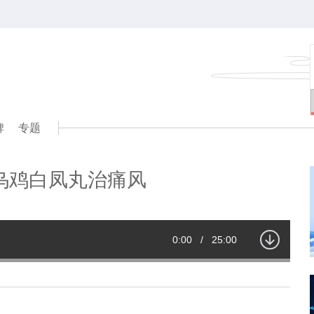
牌
专题
乌鸡白凤丸治痛风
Current
0:00
/
Duration
25:00
Time