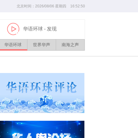
北京时间：
2026/
08
/
06
星期四
16
:
52
:
51
华语环球
- 发现
播
放
华语环球
世界华声
南海之声