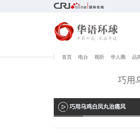
首页
电台
视听
华人圈
品
巧用
巧用乌鸡白凤丸治痛风
播
放
Loaded
:
13.60%