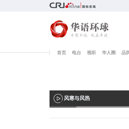
首页
电台
视听
华人圈
品
风寒与风热
播
放
Loaded
:
13.54%