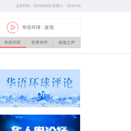
北京时间：
2026/
08
/
08
星期六
18
:
54
:
08
华语环球
- 发现
播
放
华语环球
世界华声
南海之声