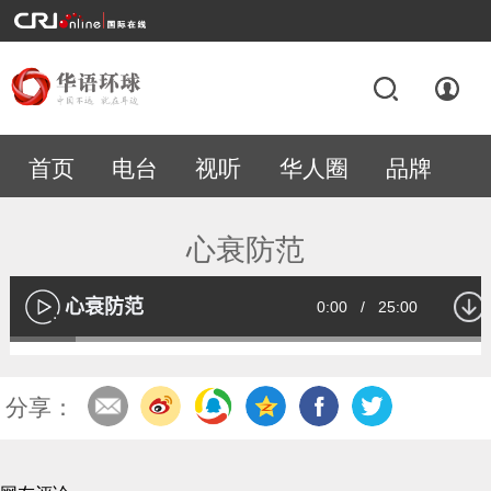
首页
电台
视听
华人圈
品牌
专题
心衰防范
心衰防范
Current
0:00
/
Duration
25:00
播
放
Loaded
:
13.51%
Time
分享：