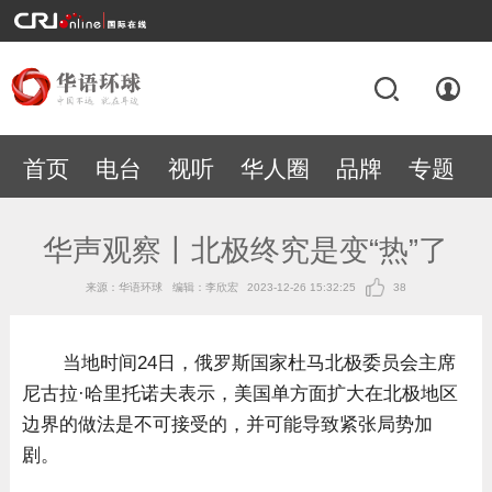
首页
电台
视听
华人圈
品牌
专题
华声观察丨北极终究是变“热”了
来源：华语环球
编辑：李欣宏
2023-12-26 15:32:25
38
当地时间24日，俄罗斯国家杜马北极委员会主席
尼古拉·哈里托诺夫表示，美国单方面扩大在北极地区
边界的做法是不可接受的，并可能导致紧张局势加
剧。