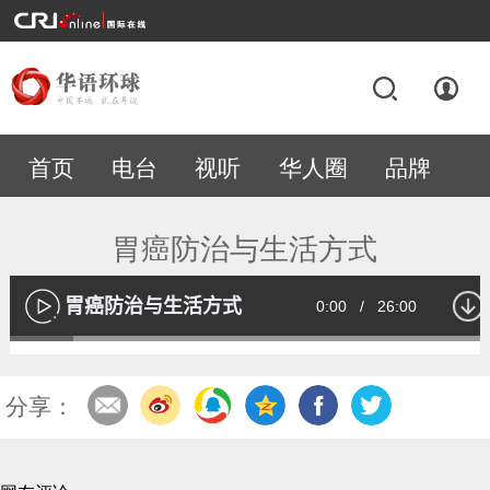
首页
电台
视听
华人圈
品牌
专题
胃癌防治与生活方式
胃癌防治与生活方式
Current
0:00
/
Duration
26:00
播
放
Loaded
:
13.01%
Time
分享：