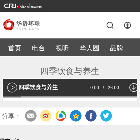
首页
电台
视听
华人圈
品牌
专题
四季饮食与养生
四季饮食与养生
Current
0:00
/
Duration
26:00
播
放
Loaded
:
13.05%
Time
分享：