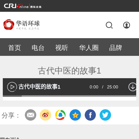
首页
电台
视听
华人圈
品牌
专题
古代中医的故事1
古代中医的故事1
Current
0:00
/
Duration
25:00
播
放
Loaded
:
13.53%
Time
分享：