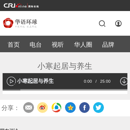
首页
电台
视听
华人圈
品牌
专题
小寒起居与养生
小寒起居与养生
Current
0:00
/
Duration
25:00
播
放
Loaded
:
13.55%
Time
分享：