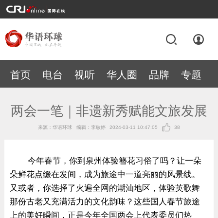
首页
电台
视听
华人圈
品牌
专题
两会一笔｜非遗新秀赋能文旅发展
来源：华语环球
编辑：李敏婷
2024-03-11 10:47:05
38
今年春节，你到泉州体验簪花习俗了吗？让一朵
朵鲜花点缀在发间，成为旅途中一道亮丽的风景线。
又或者，你选择了火遍全网的潮汕地区，体验英歌舞
那份古老又充满活力的文化韵味？这些国人春节旅途
上的美好瞬间，正是今年全国两会上代表委员们热