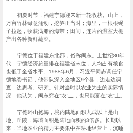
初夏时节，福建宁德迎来新一轮收获。山上，
万亩竹林绿意涌动，挖笋正当时；海里，一根根绳
子拉起，收获满船的海带；田间，连片的温室大棚
产出各种新鲜蔬菜。
宁德位于福建东北部，俗称闽东。上世纪80年
代，宁德经济总量排在福建省末位，人均占有粮食
也低于全省水平。1988年6月，习近平同志调任宁
德地委书记，他带队深入全地区9个县，边走边调
查，边思考、研究。针对当时以农业为主的实际情
况，他认为，闽东穷在“农”上，也只能富在“农”上。
宁德环山抱海，境内陆地面积九成以上是山
地、丘陵，海域面积是陆地面积的3倍多。长期以
来，当地农业的精力主要集中在耕地经营上，沉睡