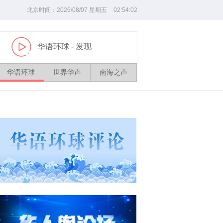
北京时间：
2026/
08
/
07
星期五
02
:
54
:
02
华语环球
- 发现
播
放
华语环球
世界华声
南海之声