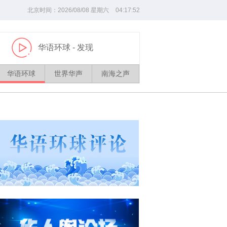
北京时间：
2026/
08
/
08
星期六
04
:
17
:
52
华语环球
- 发现
播
放
华语环球
世界华声
南海之声