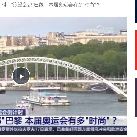
计时：“浪漫之都”巴黎，本届奥运会有多“时尚”？
播
放