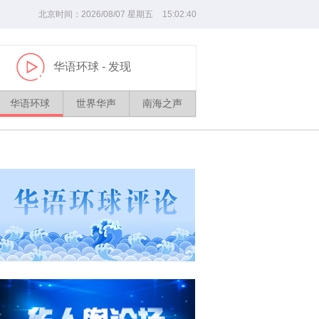
北京时间：
2026/
08
/
07
星期五
15
:
02
:
41
华语环球
- 发现
播
放
华语环球
世界华声
南海之声