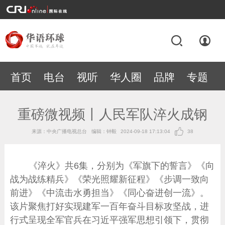
首页
电台
视听
华人圈
品牌
专题
重磅微视频丨人民军队淬火成钢
来源：中央广播电视总台
编辑：钟毅
2024-09-18 17:13:04
38
《淬火》共6集，分别为《军旗下的誓言》《向
战为战练精兵》《荣光照耀新征程》《步调一致向
前进》《中流击水勇担当》《同心奋进创一流》。
该片聚焦打好实现建军一百年奋斗目标攻坚战，进
行式呈现全军官兵在习近平强军思想引领下，贯彻