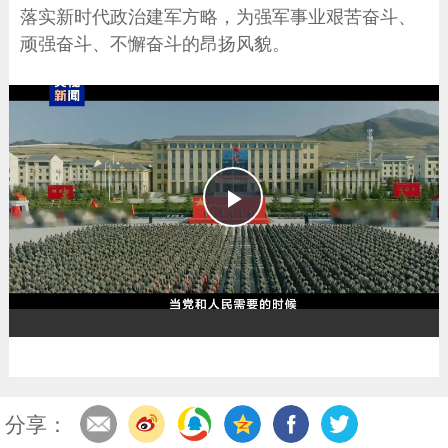
落实新时代政治建军方略，为强军事业艰苦奋斗、
顽强奋斗、不懈奋斗的昂扬风貌。
播
放
分享：