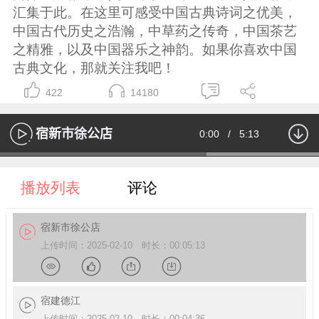
汇集于此。在这里可感受中国古典诗词之优美，
中国古代历史之浩瀚，中草药之传奇，中国茶艺
之精雅，以及中国器乐之神韵。如果你喜欢中国
古典文化，那就关注我吧！
422
14180
宿新市徐公店
Current
0:00
/
Duration
5:13
播
放
Loaded
:
64.74%
Time
播放列表
评论
宿新市徐公店
上传时间：2025-02-10 时长：00:05:13
详
点
分
下
宿建德江
上传时间：2025-02-10 时长：00:04:36