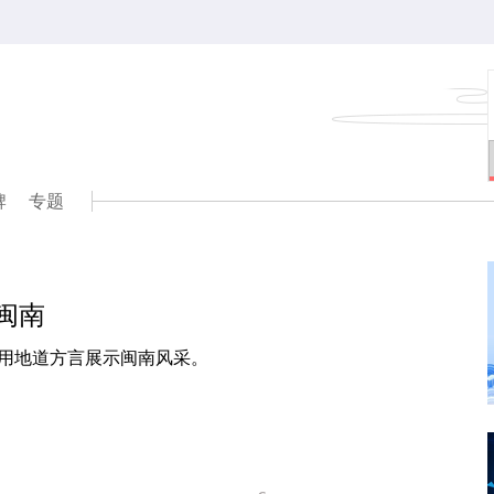
牌
专题
t闽南
用地道方言展示闽南风采。