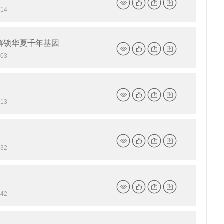
14
详
点
分
下
情
赞
享
载
解锁华夏千年基因
03
详
点
分
下
情
赞
享
载
13
详
点
分
下
情
赞
享
载
32
详
点
分
下
情
赞
享
载
42
详
点
分
下
情
赞
享
载