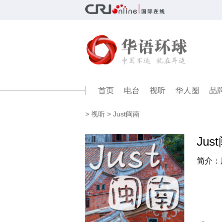
首页
电台
视听
华人圈
品
>
视听
> Just闽南
Jus
简介：