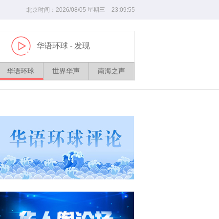
北京时间：
2026/
08
/
05
星期三
23
:
09
:
56
华语环球
- 发现
播
放
华语环球
世界华声
南海之声