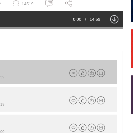
2
14519
Current
0:00
/
Duration
14:59
Time
59
详
点
分
下
19
详
点
分
下
情
赞
享
载
00