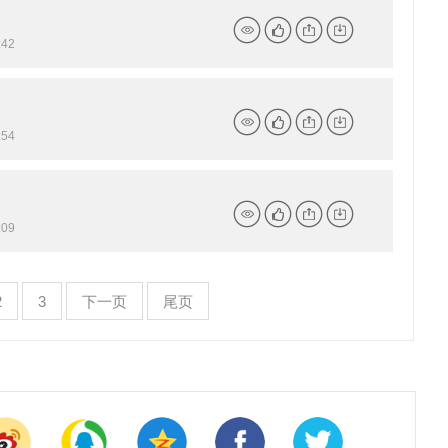
42
详
点
分
下
情
赞
享
载
54
详
点
分
下
情
赞
享
载
09
详
点
分
下
情
赞
享
载
2
3
下一页
尾页
情
赞
享
载