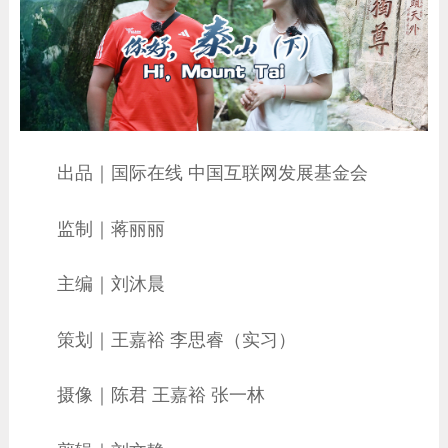
出品｜国际在线 中国互联网发展基金会
监制｜蒋丽丽
主编｜刘沐晨
策划｜王嘉裕 李思睿（实习）
摄像｜陈君 王嘉裕 张一林