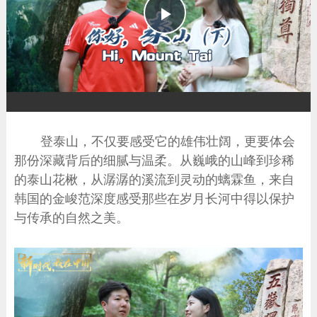
播
放
登泰山，不仅要感受它的雄伟壮阔，更要体会
那份深藏背后的细腻与温柔。从巍峨的山峰到珍稀
的泰山花楸，从潺潺的溪流到灵动的螭霖鱼，来自
韩国的金峻范深度感受那些在岁月长河中得以保护
与传承的自然之美。