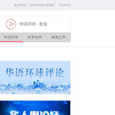
北京时间：
2026/
08
/
09
星期日
10
:
46
:
02
华语环球
- 发现
播
放
华语环球
世界华声
南海之声