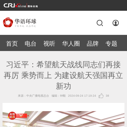
首页
电台
视听
华人圈
品牌
专题
习近平：希望航天战线同志们再接
再厉 乘势而上 为建设航天强国再立
新功
来源：中央广播电视总台
编辑：钟毅
2024-09-24 17:19:24
38