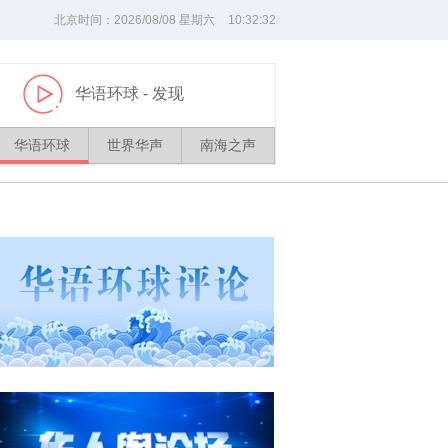
北京时间：
2026/
08
/
08
星期六
10
:
32
:
33
华语环球
- 发现
播
放
华语环球
世界华声
南海之声