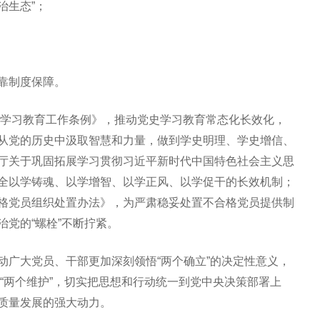
治生态”；
靠制度保障。
党史学习教育工作条例》，推动党史学习教育常态化长效化，
从党的历史中汲取智慧和力量，做到学史明理、学史增信、
厅关于巩固拓展学习贯彻习近平新时代中国特色社会主义思
全以学铸魂、以学增智、以学正风、以学促干的长效机制；
格党员组织处置办法》，为严肃稳妥处置不合格党员提供制
党的“螺栓”不断拧紧。
动广大党员、干部更加深刻领悟“两个确立”的决定性意义，
做到“两个维护”，切实把思想和行动统一到党中央决策部署上
质量发展的强大动力。