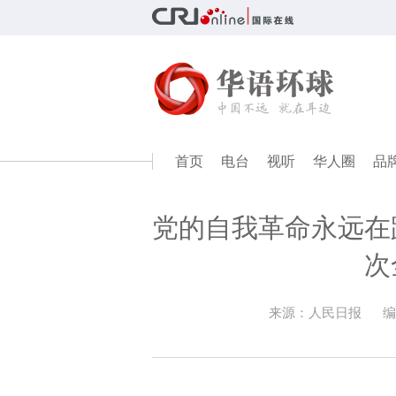
首页
电台
视听
华人圈
品
党的自我革命永远在
次
来源：人民日报
编