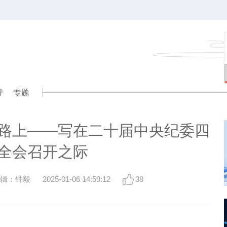
牌
专题
路上——写在二十届中央纪委四
全会召开之际
辑：钟毅
2025-01-06 14:59:12
38