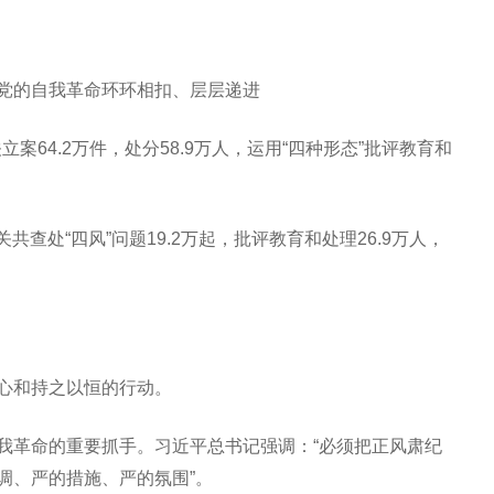
党的自我革命环环相扣、层层递进
立案64.2万件，处分58.9万人，运用“四种形态”批评教育和
关共查处“四风”问题19.2万起，批评教育和处理26.9万人，
心和持之以恒的行动。
我革命的重要抓手。习近平总书记强调：“必须把正风肃纪
调、严的措施、严的氛围”。