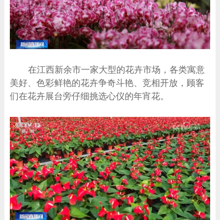
在江西新余市一家大型的花卉市场，各类寓意
美好、色彩鲜艳的花卉争奇斗艳、竞相开放，顾客
们在花卉展台旁仔细挑选心仪的年宵花。