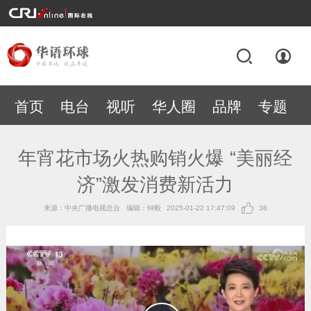
首页
电台
视听
华人圈
品牌
专题
年宵花市场火热购销火爆 “美丽经
济”激发消费新活力
来源：中央广播电视总台
编辑：钟毅
2025-01-22 17:47:09
38