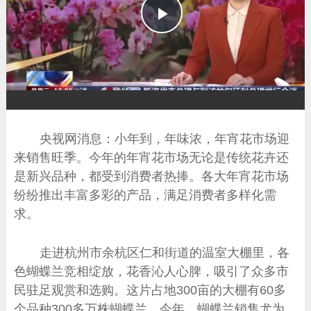
播
放
央视网消息：小年到，年味浓，年宵花市场迎
来销售旺季。今年的年宵花市场无论是传统花卉还
是新兴品种，都受到消费者热捧。各大年宵花市场
纷纷推出丰富多彩的产品，满足消费者多样化需
求。
走进杭州市余杭区仁和街道的温室大棚里，各
色蝴蝶兰竞相绽放，花香沁人心脾，吸引了众多市
民驻足观赏和选购。这片占地300亩的大棚有60多
个品种300多万株蝴蝶兰。今年，蝴蝶兰销售尤为