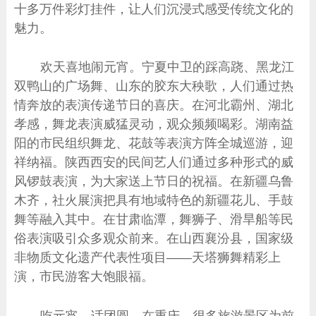
十多万件彩灯挂件，让人们沉浸式感受传统文化的
魅力。
欢天喜地闹元宵。宁夏中卫的踩高跷、黑龙江
双鸭山的广场舞、山东的胶东大秧歌，人们通过热
情奔放的表演传递节日的喜庆。在河北霸州、湖北
孝感，舞龙表演威猛灵动，观众频频喝彩。湖南益
阳的市民组织舞龙、花鼓等表演方阵全城巡游，迎
祥纳福。陕西西安的民间艺人们通过多种形式的威
风锣鼓表演，为大家送上节日的祝福。在新疆乌鲁
木齐，社火展演把具有地域特色的新疆花儿、手鼓
舞等融入其中。在甘肃临潭，舞狮子、滑旱船等民
俗表演吸引众多观众前来。在山西襄汾县，国家级
非物质文化遗产代表性项目——天塔狮舞精彩上
演，市民游客大饱眼福。
吃元宵、话团圆。在重庆，很多旅游景区为前