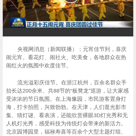
播
放
央视网消息（新闻联播）：元宵佳节到，喜庆
闹元宵。看花灯、闹社火、吃美食，各地群众在热
闹红火的氛围中欢度佳节。
流光溢彩庆佳节。在浙江杭州，百余名群众手
抬长达200余米、共88节的“板凳龙”巡游，让大家感
受浓浓的节日氛围。在上海豫园，市民游客置身灯
海，打卡拍照，兴致勃勃。在天津，人们逛光影市
集、猜灯谜、看表演，还能欣赏裸眼3D灯光秀和无
人机灯光秀，感受科技为传统灯会带来的新活力。
北京园博园里，福禄寿喜等百余个大型主题灯组、