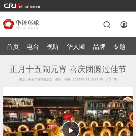
首页
电台
视听
华人圈
品牌
专题
正月十五闹元宵 喜庆团圆过佳节
来源：中央广播电视总台
编辑：钟毅
2025-02-13 16:37:38
38