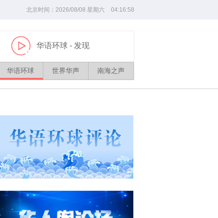
北京时间：
2026/
08
/
08
星期六
04
:
16
:
58
华语环球
- 发现
播
放
华语环球
世界华声
南海之声