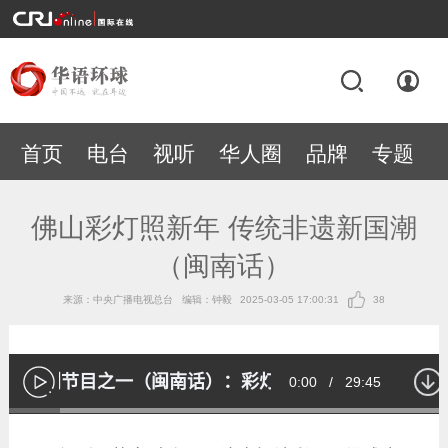
首页
电台
视听
华人圈
品牌
专题
佛山彩灯照新年 传统非遗新国潮
（闽南话）
来源：中央广播电视总台
编辑：钟毅
2025-03-05 17:00:31
38
春节特别节目之一（闽南话）：彩灯照新年 文化耀海外
Current
0:00
/
Duration
29:45
播
放
Loaded
:
11.37%
Time