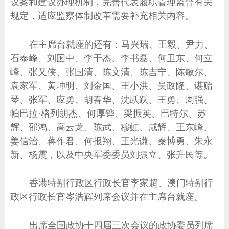
议案和建议办理机制，完善代表履职管理监督有关
规定，适应监察体制改革需要补充相关内容。
在主席台就座的还有：马兴瑞、王毅、尹力、
石泰峰、刘国中、李干杰、李书磊、何卫东、何立
峰、张又侠、张国清、陈文清、陈吉宁、陈敏尔、
袁家军、黄坤明、刘金国、王小洪、吴政隆、谌贻
琴、张军、应勇、胡春华、沈跃跃、王勇、周强、
帕巴拉·格列朗杰、何厚铧、梁振英、巴特尔、苏
辉、邵鸿、高云龙、陈武、穆虹、咸辉、王东峰、
姜信治、蒋作君、何报翔、王光谦、秦博勇、朱永
新、杨震，以及中央军委委员刘振立、张升民等。
香港特别行政区行政长官李家超、澳门特别行
政区行政长官岑浩辉列席会议并在主席台就座。
出席全国政协十四届三次会议的政协委员列席