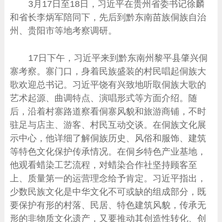
3月17日至18日，习近平在贵州省委书记徐麟
和省长李炳军陪同下，先后到黔东南苗族侗族自治
州、贵阳市等地考察调研。
17日下午，习近平来到黔东南州黎平县肇兴侗
寨考察。寨门口，身着民族盛装的村民唱起侗族大
歌欢迎总书记。习近平饶有兴致地听取侗族大歌的
艺术起源、曲调特点、演唱形式等方面介绍。随
后，沿着村寨路道察看侗寨风貌和旅游商铺，不时
驻足与店主、游客、村民互动交谈。在侗族文化展
示中心，他详细了解侗族历史、风俗和服饰、建筑
等特色文化保护传承情况。在侗乡特色产业基地，
他观看蜡染工艺流程，对蜡染合作社坚持顾客至
上、质量第一的运营理念给予肯定。习近平指出，
少数民族文化是中华文化不可或缺的组成部分，既
要保护有形的村落、民居、特色建筑风貌，传承无
形的非物质文化遗产，又要推动其创造性转化、创