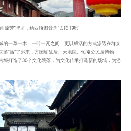
雨流芳”牌坊，纳西语谐音为“去读书吧”
城的一草一木、一砖一瓦之间，更以鲜活的方式渗透在群众
院落“活”了起来，方国瑜故居、天地院、恒裕公民居博物
古城打造了30个文化院落，为文化传承打造新的场域，为游