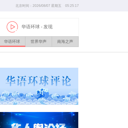
北京时间：
2026/
08
/
07
星期五
05
:
25
:
18
华语环球
- 发现
播
放
华语环球
世界华声
南海之声