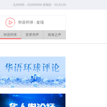
北京时间：
2026/
08
/
06
星期四
04
:
20
:
29
华语环球
- 发现
播
放
华语环球
世界华声
南海之声