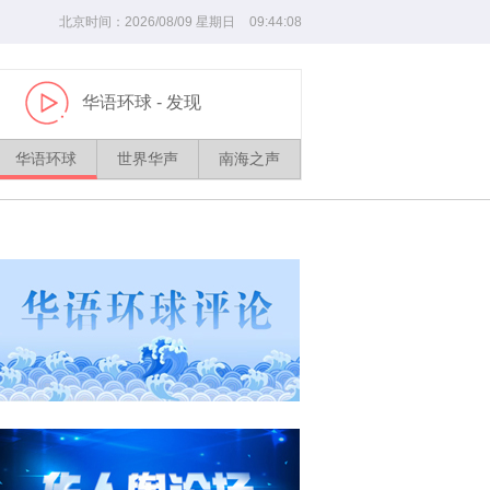
北京时间：
2026/
08
/
09
星期日
09
:
44
:
09
华语环球
- 发现
播
放
华语环球
世界华声
南海之声