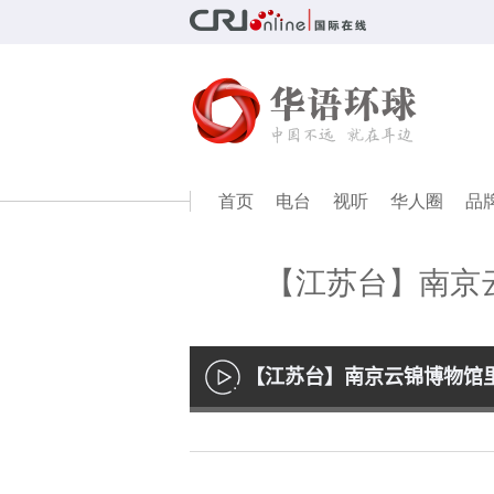
首页
电台
视听
华人圈
品
【江苏台】南京云
【江苏台】南京云锦博物馆里
播
放
Loaded
:
41.60%