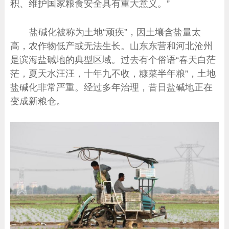
积、维护国家粮食安全具有重大意义。”
盐碱化被称为土地“顽疾”，因土壤含盐量太
高，农作物低产或无法生长。山东东营和河北沧州
是滨海盐碱地的典型区域。过去有个俗语“春天白茫
茫，夏天水汪汪，十年九不收，糠菜半年粮”，土地
盐碱化非常严重。经过多年治理，昔日盐碱地正在
变成新粮仓。