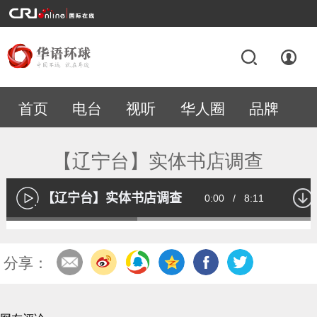
首页
电台
视听
华人圈
品牌
专题
【辽宁台】实体书店调查
【辽宁台】实体书店调查
Current
0:00
/
Duration
8:11
播
放
Loaded
:
41.28%
Time
分享：