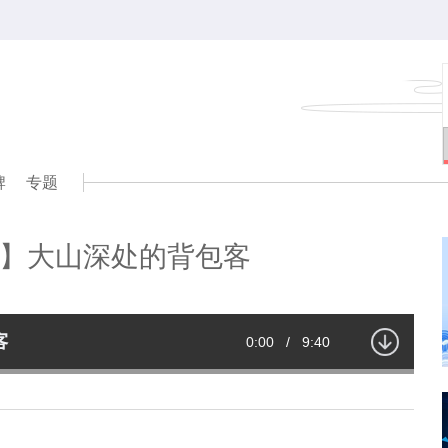
牌
专题
】大山深处的背包客
客
Current
0:00
/
Duration
9:40
Time