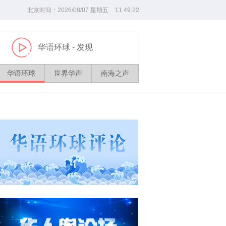
北京时间：
2026/
08
/
07
星期五
11
:
49
:
23
华语环球
- 发现
播
放
华语环球
世界华声
南海之声