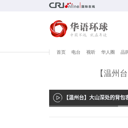
首页
电台
视听
华人圈
品
【温州台
【温州台】大山深处的背包
播
放
Loaded
:
34.96%