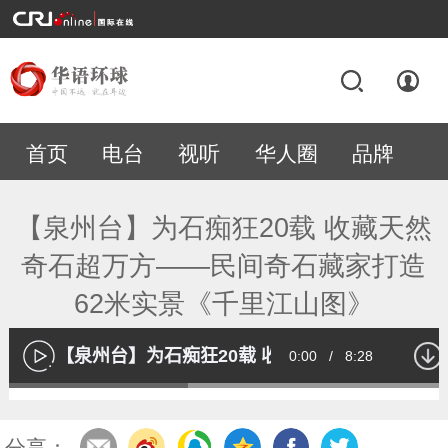
首页
电台
视听
华人圈
品牌
专题
【泉州台】为石痴狂20载 收藏天然
奇石超万方——民间奇石藏家打造
62米实景《千里江山图》
【泉州台】为石痴狂20载 收藏天然奇石超万方—
Current
0:00
/
Duration
8:28
播
放
Loaded
:
40.01%
Time
分享：