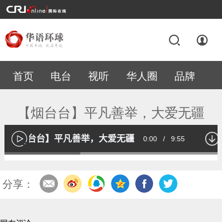
首页
电台
视听
华人圈
品牌
专题
【烟台台】平凡善举，大爱无疆
【烟台台】平凡善举，大爱无疆
Current
0:00
/
Duration
9:55
播
放
Loaded
:
34.19%
Time
分享：