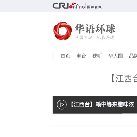
首页
电台
视听
华人圈
品
【江西
【江西台】赣中等来腊味浓
播
放
Loaded
:
33.11%