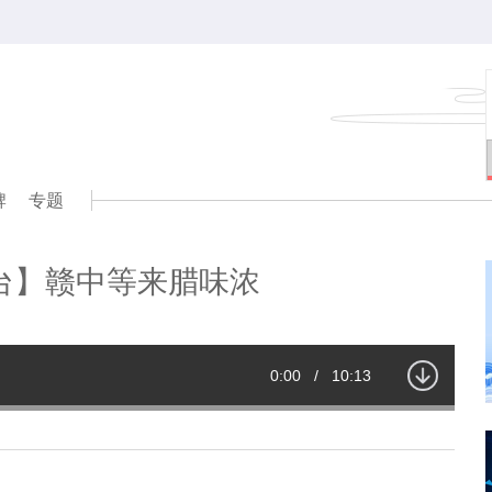
牌
专题
台】赣中等来腊味浓
Current
0:00
/
Duration
10:13
Time