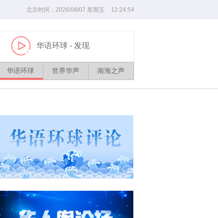
北京时间：
2026/
08
/
07
星期五
12
:
24
:
54
华语环球
- 发现
播
放
华语环球
世界华声
南海之声