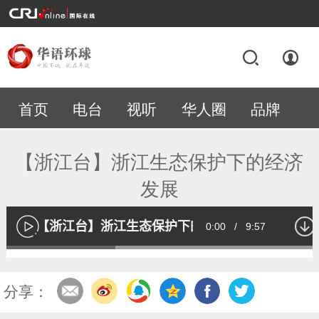
首页
电台
视听
华人圈
品牌
专题
【浙江台】浙江生态保护下的经济
发展
【浙江台】浙江生态保护下的经济发展
Current
0:00
/
Duration
9:57
播
放
Loaded
:
34.15%
Time
分享：