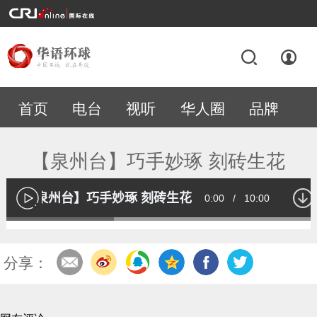
首页
电台
视听
华人圈
品牌
专题
【泉州台】巧手妙琢 刻砖生花
【泉州台】巧手妙琢 刻砖生花
Current
0:00
/
Duration
10:00
播
放
Loaded
:
33.89%
Time
分享：