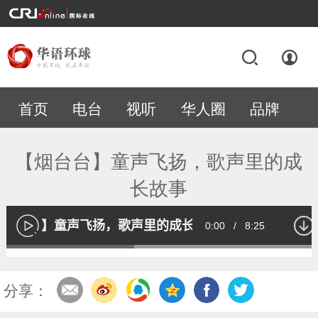
首页
电台
视听
华人圈
品牌
专题
【烟台台】童声飞扬，歌声里的成
长故事
【烟台台】童声飞扬，歌声里的成长故事
Current
0:00
/
Duration
8:25
播
放
Loaded
:
40.15%
Time
分享：