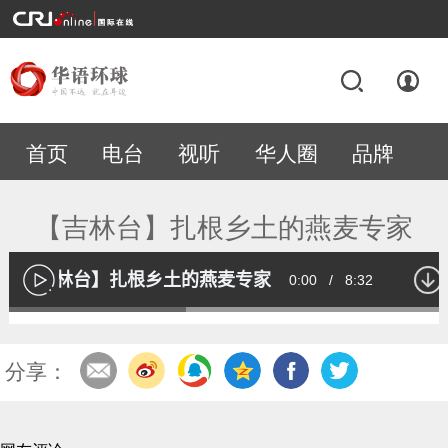
首页
电台
视听
华人圈
品牌
专题
【吉林台】扎根乡土的燕麦专家
【吉林台】扎根乡土的燕麦专家
Current
0:00
/
Duration
8:32
播
放
Loaded
:
39.61%
Time
分享：