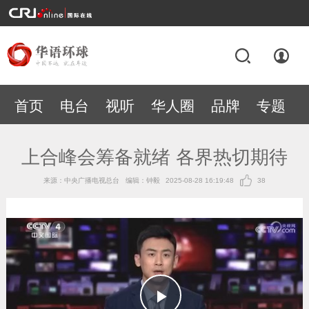
首页
电台
视听
华人圈
品牌
专题
上合峰会筹备就绪 各界热切期待
来源：中央广播电视总台
编辑：钟毅
2025-08-28 16:19:48
38