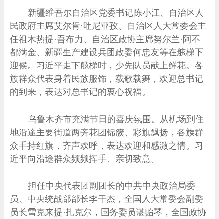
新疆维吾尔自治区党委书记陈小江、自治区人
民政府主席艾尔肯·吐尼亚孜、自治区人大常委会主
任祖木热提·吾布力、自治区政协主席努尔兰·阿不
都满金、新疆生产建设兵团政委何忠友等在舷梯下
迎候。习近平走下舷梯时，少先队员献上鲜花。各
族群众代表身着民族服饰，载歌载舞，欢迎总书记
的到来，表达对总书记的衷心祝福。
乌鲁木齐市充满节日的喜庆氛围。从机场到住
地沿途主要街道两旁花团锦簇、彩旗飘扬，各族群
众手持红旗，齐声欢呼，表达欢迎和感激之情。习
近平向沿途群众频频挥手、亲切致意。
担任中央代表团副团长的中共中央政治局委
员、中央统战部部长李干杰，全国人大常委会副委
员长雪克来提·扎克尔，国务委员谌贻琴，全国政协