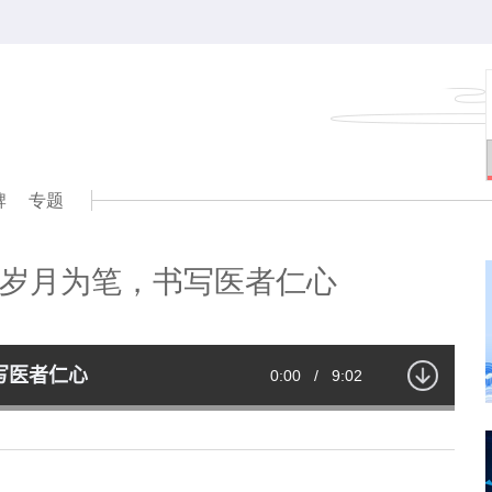
牌
专题
岁月为笔，书写医者仁心
写医者仁心
Current
0:00
/
Duration
9:02
Time