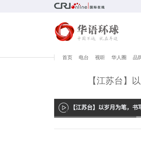
首页
电台
视听
华人圈
品
【江苏台】以
【江苏台】以岁月为笔，书
播
放
Loaded
:
37.77%