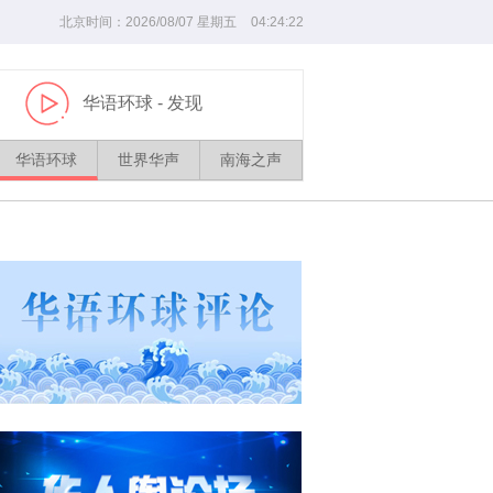
北京时间：
2026/
08
/
07
星期五
04
:
24
:
22
华语环球
- 发现
播
放
华语环球
世界华声
南海之声