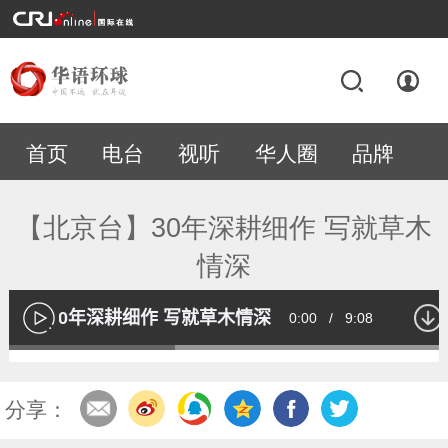
首页
电台
视听
华人圈
品牌
专题
【北京台】30年深耕细作 写就草木
情深
京台】30年深耕细作 写就草木情深
Current
0:00
/
Duration
9:08
播
放
Loaded
:
37.02%
Time
分享：