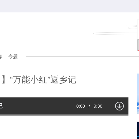
牌
专题
】“万能小红”返乡记
记
Current
0:00
/
Duration
9:30
Time