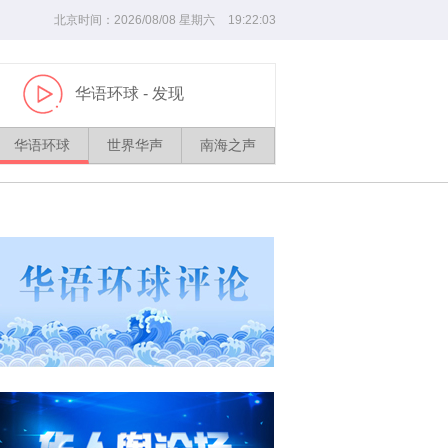
北京时间：
2026/
08
/
08
星期六
19
:
22
:
03
华语环球
- 发现
播
放
华语环球
世界华声
南海之声