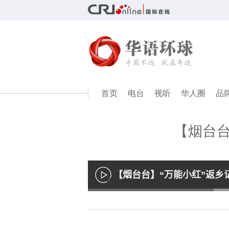
首页
电台
视听
华人圈
品
【烟台台
【烟台台】“万能小红”返乡
播
放
Loaded
:
35.59%